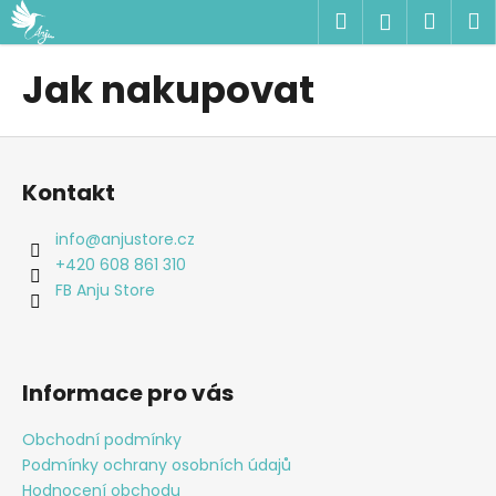
K
Přejít
Hledat
Náku
M
Přihlášen
na
o
obsah
Zpět
Zpět
košík
š
Jak nakupovat
í
C
k
Z
o
á
p
Kontakt
p
o
a
t
info
@
anjustore.cz
t
ř
+420 608 861 310
í
e
FB Anju Store
b
u
j
Informace pro vás
e
t
Obchodní podmínky
e
Podmínky ochrany osobních údajů
n
Hodnocení obchodu