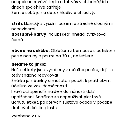
naopak uchovává teplo a tak vás v chladnějších
dnech spolehlivě zahřeje.
Sám o sobě je na dotek hladký a chladivý.
stříh:
klasický s vyšším pasem a středně dlouhými
nohavicemi
dostupné barvy:
holubí šeď, hnědá, tyrkysová,
černá
návod na údržbu:
Oblečení z bambusu s potiskem
perte naruby a pouze na 30 C, nežehlete.
děláme to jinak:
Naše etikety jsou vyrobeny z ručního papíru, dají se
tedy snadno recyklovat.
Šňůrka je z bavlny a můžete ji použít k praktickým
účelům ve vaši domácnosti.
I zavírací špendlík najde v dománosti další
upotřebení. Snažíme se nepoužívat plastové
úchyty etiket, po kterých zústává odpad v podobě
drobných částic plastu.
Vyrobeno v ČR.