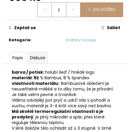
č
Měrná
u
DO KOŠÍKU
cena:
j
e
m
Zeptat se
Sdílet
e
Kategorie
:
Kraťasy na jógu
Popis
Diskuze
barva / potisk:
holubí šeď / hnědé logo
materiál: 92
% Bambus, 8 % Spandex
vlastnosti materiálu:
Bambusové oblečení je
neuveřitelně měkké a to díky tomu, že je přírodní.
Je také velmi pevné a trvanlivé.
Vlákna odvádějí pot pryč a udrží Vás v pohodlí a
suchu, materiál je 3-4 krát více savý než bavlna.
Má skvělé termoregulační vlastnosti a je
prodyšný
, j
e plný mikroděr a spár, přes které
reguluje tělesnou teplotu.
V létě dokáže tělo ochladit až o 3 stupně. V zimě