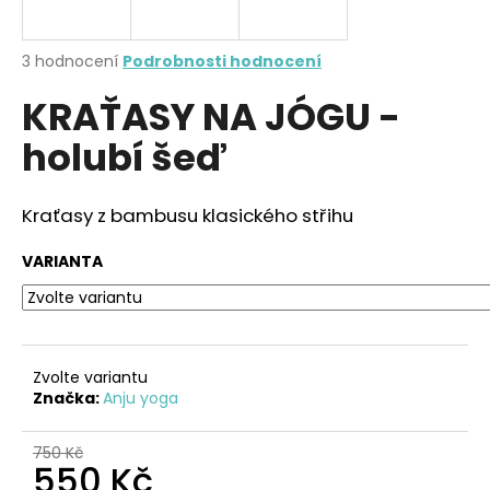
a
j
Průměrné
3 hodnocení
Podrobnosti hodnocení
í
hodnocení
KRAŤASY NA JÓGU -
produktu
t
je
?
holubí šeď
4,3
z
5
hvězdiček.
Kraťasy z bambusu klasického střihu
HLEDAT
VARIANTA
D
o
Zvolte variantu
p
Značka:
Anju yoga
o
r
750 Kč
u
550 Kč