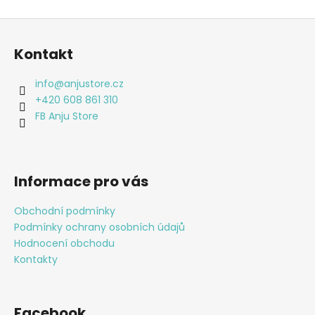
Z
á
Kontakt
p
a
info
@
anjustore.cz
t
+420 608 861 310
í
FB Anju Store
Informace pro vás
Obchodní podmínky
Podmínky ochrany osobních údajů
Hodnocení obchodu
Kontakty
Facebook