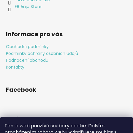
í
FB Anju Store
Informace pro vás
Obchodní podmínky
Podmínky ochrany osobních údajů
Hodnocení obchodu
Kontakty
Facebook
Přijímáme online platby
Tento web používá soubory cookie. Dalším
procházením tohoto webu vyjadřujete souhlas s