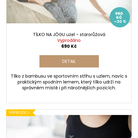
č
d
u
u
j
990
k
KČ
e
–30 %
t
m
ů
e
TÍLKO NA JÓGU uzel - starorůžová
Vyprodáno
690 Kč
DETAIL
Tílko z bambusu ve sportovním střihu s uzlem, navíc s
praktickým spodním lemem, který tílko udrží na
správném místě i při náročnějších pozicích.
VÝPRODEJ