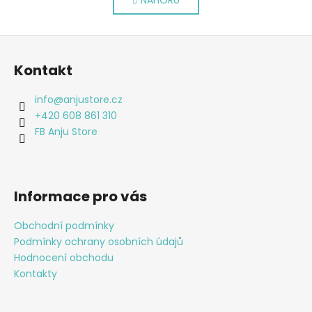
v
n
l
k
o
á
Z
v
d
á
á
a
Kontakt
n
p
c
í
í
a
info
@
anjustore.cz
p
t
+420 608 861 310
r
í
FB Anju Store
v
k
y
v
Informace pro vás
ý
p
Obchodní podmínky
i
Podmínky ochrany osobních údajů
s
Hodnocení obchodu
u
Kontakty