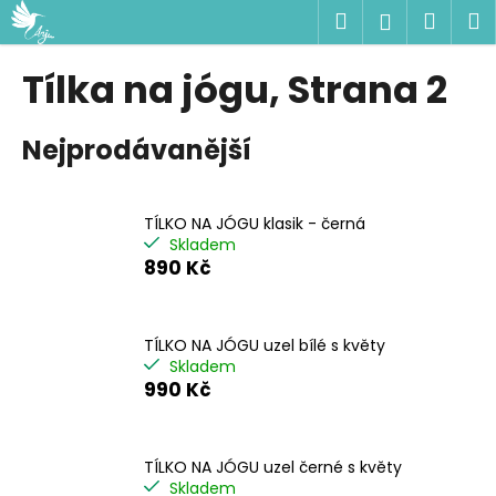
K
Přejít
Hledat
Náku
M
Přihlášen
na
o
obsah
Zpět
Zpět
košík
š
Tílka na jógu
, Strana 2
í
C
k
Nejprodávanější
o
p
o
TÍLKO NA JÓGU klasik - černá
t
Skladem
ř
890 Kč
e
b
u
TÍLKO NA JÓGU uzel bílé s květy
Skladem
j
990 Kč
e
t
e
TÍLKO NA JÓGU uzel černé s květy
n
Skladem