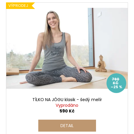
VÝPRODEJ
790
KČ
–25 %
TÍLKO NA JÓGU klasik - šedý melír
Vyprodáno
590 Kč
DETAIL