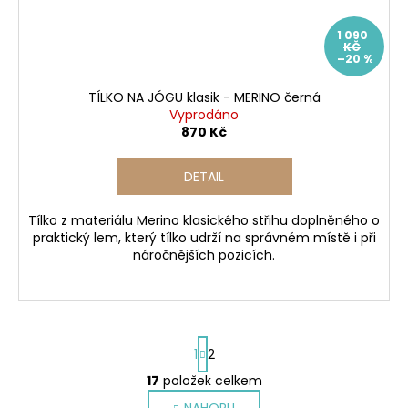
1 090
KČ
–20 %
TÍLKO NA JÓGU klasik - MERINO černá
Vyprodáno
870 Kč
DETAIL
Tílko z materiálu Merino klasického střihu doplněného o
praktický lem, který tílko udrží na správném místě i při
náročnějších pozicích.
S
1
2
t
r
17
položek celkem
O
á
NAHORU