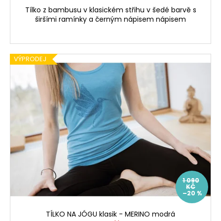
Tílko z bambusu v klasickém střihu v šedé barvě s
širšími ramínky a černým nápisem nápisem
VÝPRODEJ
1 090
KČ
–20 %
TÍLKO NA JÓGU klasik - MERINO modrá