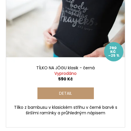
790
KČ
–25 %
TÍLKO NA JÓGU klasik - černá
Vyprodáno
590 Kč
DETAIL
Tílko z bambusu v klasickém střihu v černé barvě s
širšími ramínky a průhledným nápisem