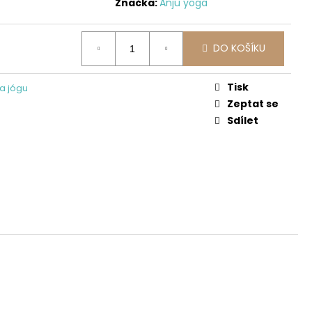
Značka:
Anju yoga
DO KOŠÍKU
Tisk
na jógu
Zeptat se
Sdílet