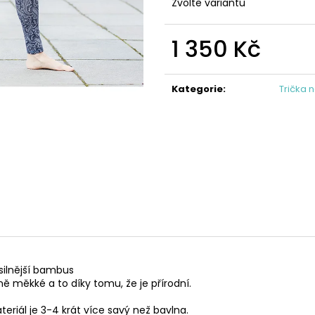
Zvolte variantu
1 350 Kč
Měrná
cena:
Kategorie
:
Trička 
silnější bambus
ě měkké a to díky tomu, že je přírodní.
teriál je 3-4 krát více savý než bavlna.