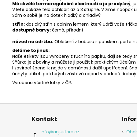
Má skvělé termoregulační vlastnosti a je prodyšný
, j
e
V létě dokáže tělo ochladit až o 3 stupně. V zimě naopak 
Sám o sobě je na dotek hladký a chladivý.
stříh:
klasický střih s dolním lemem, který udrží vaše trič
dostupné barvy:
černá, přírodní
návod na údržbu:
Oblečení z babusu s potiskem perte na
děláme to jinak:
Naše etikety jsou vyrobeny z ručního papíru, dají se tedy 
Šňůrka je z bavlny a můžete ji použít k praktickým účelům
I zavírací špendlík najde v dománosti další upotřebení. S
úchyty etiket, po kterých zústává odpad v podobě drobnýc
Vyrobeno včetně látky v ČR.
Z
á
Kontakt
Info
p
a
info
@
anjustore.cz
Obch