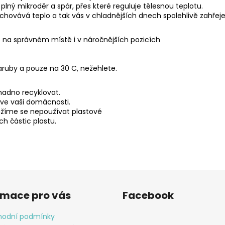
 plný mikroděr a spár, přes které reguluje tělesnou teplotu.
uchovává teplo a tak vás v chladnějších dnech spolehlivě zahřeje
ko na správném místě i v náročnějších pozicích
ruby a pouze na 30 C, nežehlete.
snadno recyklovat.
 ve vaši domácnosti.
nažíme se nepoužívat plastové
h částic plastu.
rmace pro vás
Facebook
odní podmínky