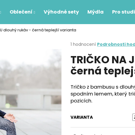
Oblečení
Výhodné sety
Mýdla
Pro studi
 dlouhý rukáv - černá teplejší varianta
Co potřebujete najít?
Průměrné
1 hodnocení
Podrobnosti ho
hodnocení
TRIČKO NA J
produktu
HLEDAT
je
černá teplej
5,0
z
5
Doporučujeme
hvězdiček.
Tričko z bambusu s dlouh
spodním lemem, který trič
pozicích.
VARIANTA