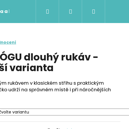
Hledat
Přihlášení
Nákupní
a a lektory
Příběh Anju
košík
dnocení
ÓGU dlouhý rukáv -
ší varianta
ým rukávem v klasickém střihu s praktickým
ko udrží na správném místě i při náročnějších