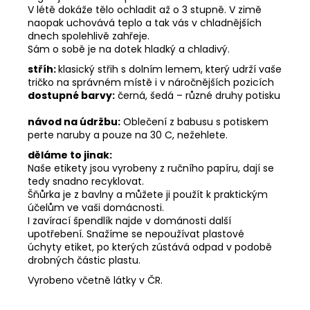
V létě dokáže tělo ochladit až o 3 stupně. V zimě
naopak uchovává teplo a tak vás v chladnějších
dnech spolehlivě zahřeje.
Sám o sobě je na dotek hladký a chladivý.
stříh:
klasický střih s dolním lemem, který udrží vaše
tričko na správném místě i v náročnějších pozicích
dostupné barvy:
černá, šedá – různé druhy potisku
návod na údržbu:
Oblečení z babusu s potiskem
perte naruby a pouze na 30 C, nežehlete.
děláme to jinak:
Naše etikety jsou vyrobeny z ručního papíru, dají se
tedy snadno recyklovat.
Šňůrka je z bavlny a můžete ji použít k praktickým
účelům ve vaši domácnosti.
I zavírací špendlík najde v dománosti další
upotřebení. Snažíme se nepoužívat plastové
úchyty etiket, po kterých zústává odpad v podobě
drobných částic plastu.
Vyrobeno včetně látky v ČR.