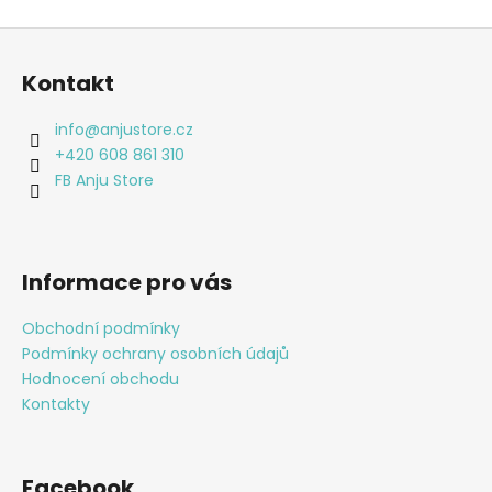
Z
á
Kontakt
p
a
info
@
anjustore.cz
t
+420 608 861 310
í
FB Anju Store
Informace pro vás
Obchodní podmínky
Podmínky ochrany osobních údajů
Hodnocení obchodu
Kontakty
Facebook