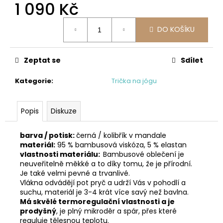
č
1 090 Kč
u
Měrná
j
DO KOŠÍKU
cena:
e
m
e
Zeptat se
Sdílet
Kategorie
:
Trička na jógu
Popis
Diskuze
barva / potisk:
černá / kolibřík v mandale
materiál:
95 % bambusová viskóza, 5 % elastan
vlastnosti materiálu:
Bambusové oblečení je
neuveřitelně měkké a to díky tomu, že je přírodní.
Je také velmi pevné a trvanlivé.
Vlákna odvádějí pot pryč a udrží Vás v pohodlí a
suchu, materiál je 3-4 krát více savý než bavlna.
Má skvělé termoregulační vlastnosti a je
prodyšný
, j
e plný mikroděr a spár, přes které
reguluje tělesnou teplotu.