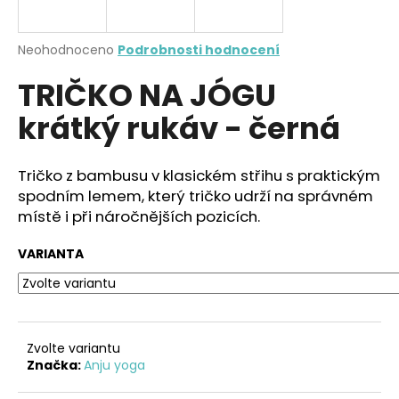
a
j
Průměrné
Neohodnoceno
Podrobnosti hodnocení
í
hodnocení
TRIČKO NA JÓGU
produktu
t
je
?
krátký rukáv - černá
0,0
z
5
hvězdiček.
Tričko z bambusu v klasickém střihu s praktickým
spodním lemem, který tričko udrží na správném
HLEDAT
místě i při náročnějších pozicích.
VARIANTA
D
o
p
o
Zvolte variantu
r
Značka:
Anju yoga
u